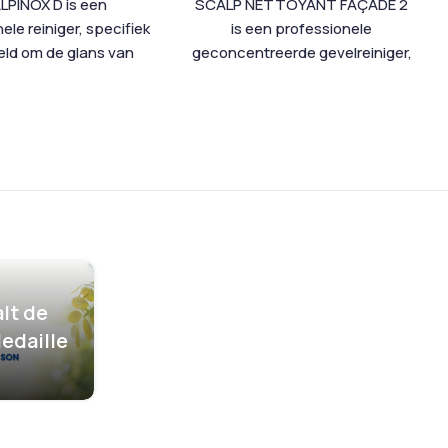
LPINOX D is een
SCALP NETTOYANT FAÇADE 2
ele reiniger, specifiek
is een professionele
eld om de glans van
geconcentreerde gevelreiniger,
m te herstellen, met
specifiek ontwikkeld voor
nodiseerd aluminium
bakstenen en silicaathoudende
s blootgesteld aan
oppervlakken. De krachtige
ijke vervuiling. Het
formule verwijdert snel en
verwijdert effectief
grondig atmosferische
osferische neerslag en
vervuiling, stedelijke aanslag en
rijzing, waardoor
hardnekkig vuil zonder de
ervlakken hun
ondergrond te beschadigen. Dit
nkelijke heldere en
product is bij uitstek geschikt
zende uitstraling
voor bakstenen gevels maar
lt de
gen. Daarnaast werkt
werkt eveneens zeer effectief
edaille
X D passiverend en
op zandsteen, beton, keramiek,
end, waardoor zowel
glaspasta, terracotta en
m als roestvrij staal
andere silicaathoudende
 worden voorbereid
ondergronden. SCALP
 schilderwerk of
NETTOYANT FAÇADE 2 zorgt