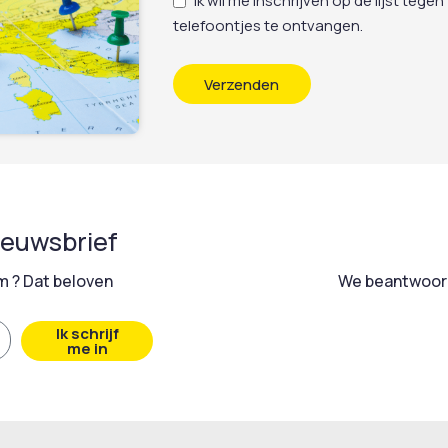
Ik wil me inschrijven op de lijst t
telefoontjes te ontvangen.
Verzenden
nieuwsbrief
 ? Dat beloven
We beantwoord
Ik schrijf
me in