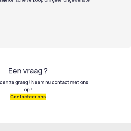
egen telefonische verkoop om geen ongewenste
Een vraag ?
en ze graag ! Neem nu contact met ons
op !
Contacteer ons