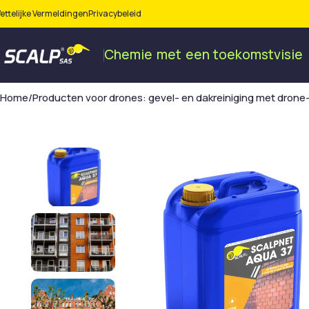
ettelijke Vermeldingen
Privacybeleid
Chemie
met
een
toekomstvisie
Home
Producten voor drones: gevel- en dakreiniging met drone