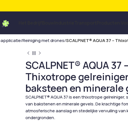
Het Bedrijf
Bouw
Industrie
Transport
Producten Vo
-applicatie
Reiniging met drones
SCALPNET® AQUA 37 – Thixotr
SCALPNET® AQUA 37 
Thixotrope gelreiniger
baksteen en minerale 
SCALPNET® AQUA 37 is een thixotrope gelreiniger, s
van bakstenen en minerale gevels. De krachtige fo
atmosferische aanslag en stedelijke vervuiling va
ondergronden.