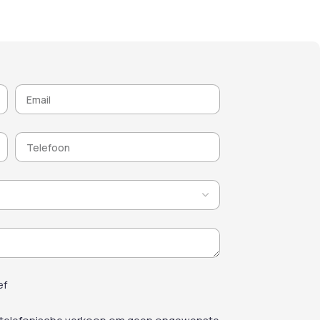
ende coatings. Het
voor een grondige reiniging en
 creëert een ideale
herstelt de oorspronkelijke
gsbasis, essentieel
uitstraling van historische en
rzame renovatie- en
moderne gevels.
oudsprojecten van
niumschrijnwerk,
profielen en RVS-
elementen.
ef