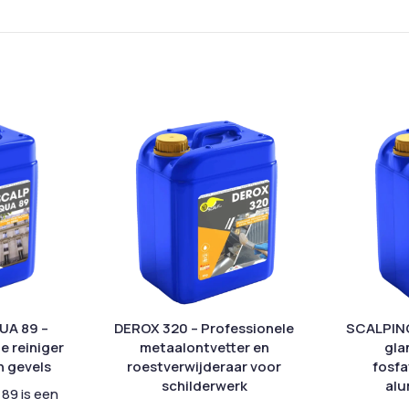
UA 89 –
DEROX 320 – Professionele
SCALPINO
e reiniger
metaalontvetter en
gla
n gevels
roestverwijderaar voor
fosfa
schilderwerk
alu
89 is een