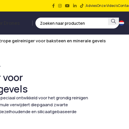
Advies
Onze Video’s
Conta
or Drones
N
ope gelreiniger voor baksteen en minerale gevels
–
 voor
gevels
peciaal ontwikkeld voor het grondig reinigen
rmule verwijdert diepgaand zwarte
n kiezelhoudende en silicaatgebaseerde