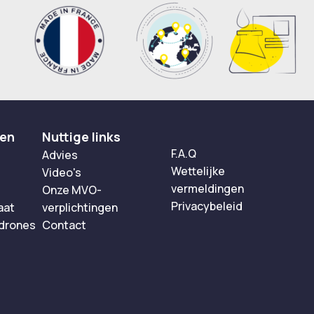
ten
Nuttige links
F.A.Q
Advies
Wettelijke
Video's
vermeldingen
Onze MVO-
Privacybeleid
aat
verplichtingen
 drones
Contact