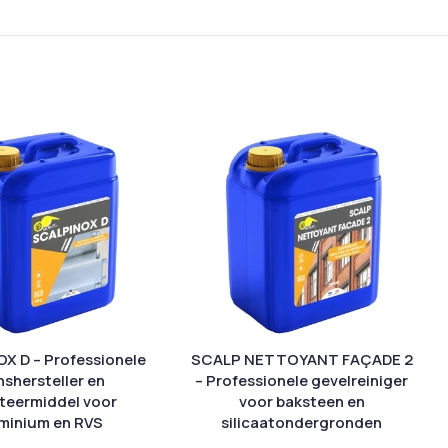
X D – Professionele
SCALP NETTOYANT FAÇADE 2
nshersteller en
– Professionele gevelreiniger
teermiddel voor
voor baksteen en
minium en RVS
silicaatondergronden