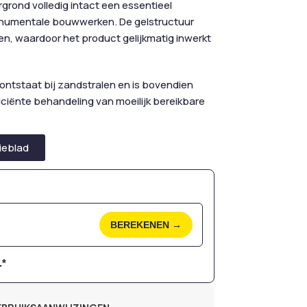
rgrond volledig intact een essentieel
monumentale bouwwerken. De gelstructuur
en, waardoor het product gelijkmatig inwerkt
tstaat bij zandstralen en is bovendien
iciënte behandeling van moeilijk bereikbare
ieblad
BEREKENEN →
.*