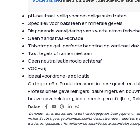
VOORDELEN
GEBRUIKSAANWIJZING
SPECIFIEKE 
pH-neutraal: veilig voor gevoelige substraten
Specifiek voor baksteen en minerale gevels
Diepgaande verwijdering van zwarte atmosferisch
Geen zandstraal-schade
Thixotrope gel: perfecte hechting op verticaal vlak
Tast tegels of ramen niet aan
Geen neutralisatie nodig achteraf
VOC-vrij
Ideaal voor drone-applicatie
Categorieën:
Producten voor drones: gevel- en da
Professionele gevelreinigers, dakreinigers en bouwr
bouw: gevelreiniging, bescherming en afbijten
,
Rei
Delen :
*De rendementen worden slechts ter indicatie gegeven. Deze gegevens ma
maken. Ze zijn in geen geval contractueel bindend; alleen door middel van
worden aangebracht, afhankelijk van de verschillende te behandelen onder