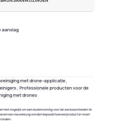
GEBRUIKSAANWIJZINGEN
e aanslag
kreiniging met drone-applicatie
,
einigers
,
Professionele producten voor de
niging met drones
ken het mogelijk om een kostenraming voor de werkzaamheden te
 proeven kan nauwkeurig worden bepaald hoeveel product er moet
gronden.