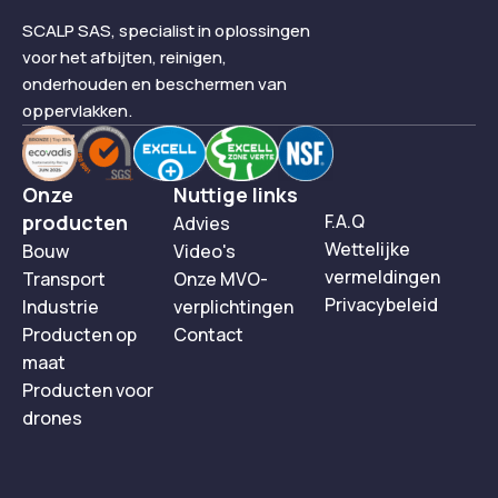
SCALP SAS, specialist in oplossingen
voor het afbijten, reinigen,
onderhouden en beschermen van
oppervlakken.
Onze
Nuttige links
producten
F.A.Q
Advies
Wettelijke
Bouw
Video's
vermeldingen
Transport
Onze MVO-
Privacybeleid
Industrie
verplichtingen
Producten op
Contact
maat
Producten voor
drones