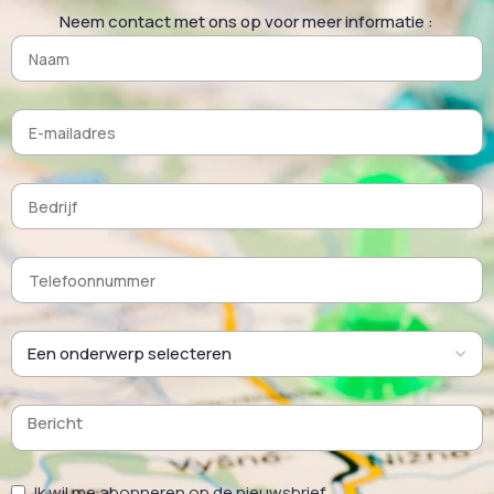
wordt beperkt.
Neem contact met ons op voor meer informatie :
Waarom een activator gebruiken in een afbijtbad ?
Activatoren versnellen het stripproces door de chemische
reactie tussen het afbijtbad en de te behandelen
onderdelen te stimuleren.
Sneller resultaat: coatings komen sneller los.
Betere prestaties: de toevoeging van een activator zorgt
voor een volledigere en efficiëntere behandeling van alle
onderdelen.
Optimalisatie van het proces: zorgt voor consistente
kwaliteit en vermindert herbehandelingen.
Ik wil me abonneren op de nieuwsbrief