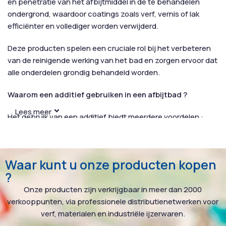
en penetratie van het afbijtmiddel in de te behandelen
ondergrond, waardoor coatings zoals verf, vernis of lak
efficiënter en vollediger worden verwijderd.
Deze producten spelen een cruciale rol bij het verbeteren
van de reinigende werking van het bad en zorgen ervoor dat
alle onderdelen grondig behandeld worden.
Waarom een additief gebruiken in een afbijtbad ?
Lees meer
Het gebruik van een additief biedt meerdere voordelen :
Verhoogde efficiëntie: het bad verwijdert coatings sneller
en effectiever.
Waar kunt u onze producten kopen
Bescherming van onderdelen: sommige additieven werken
?
als anticorrosiemiddel en behouden de structuur van
metalen onderdelen.
Onze producten zijn verkrijgbaar in meer dan 2000
Vermindering van risico op schade: additieven kunnen de
verkooppunten, via professionele distributienetwerken voor
pH-waarde of temperatuur van het bad reguleren,
verf, materialen en industriële ijzerwaren.
waardoor vervorming of beschadiging van onderdelen