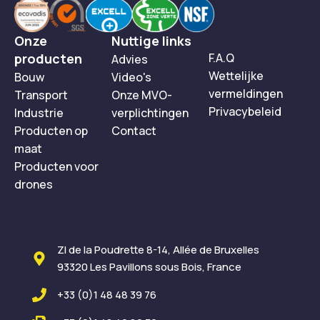
Onze
Nuttige links
producten
F.A.Q
Advies
Wettelijke
Bouw
Video's
vermeldingen
Transport
Onze MVO-
Privacybeleid
Industrie
verplichtingen
Producten op
Contact
maat
Producten voor
drones
ZI de la Poudrette 8-14, Allée de Bruxelles
93320 Les Pavillons sous Bois, France
+33 (0)1 48 48 39 76