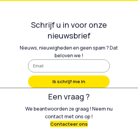
product voldoet aan de
Nederlandse eisen op het
gebied van milieuvriendelijk
Schrijf u in voor onze
bouwonderhoud: chloorvrij,
VOC-vrij, laag in geur en
nieuwsbrief
zonder natronloog of potas.
Nieuws, nieuwigheden en geen spam ? Dat
beloven we !
Ik schrijf me in
Een vraag ?
We beantwoorden ze graag ! Neem nu
contact met ons op !
Contacteer ons