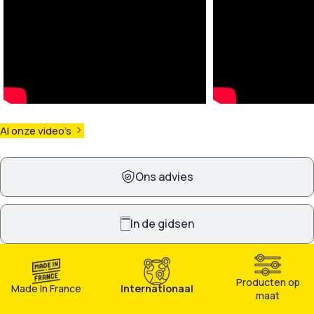
hogedrukreiniger. De pH-
wordt zonder verlies van
neutrale samenstelling (pH
product. Het product is
7) garandeert een veilige
volledig onbrandbaar en VOS-
toepassing op kwetsbare en
arm, een essentieel
geverfde ondergronden,
veiligheidsvoordeel bij
zonder risico op aantasting
gebruik in besloten ruimten,
van coatings of het
op steigers of in drukke
onderliggende materiaal. Het
stedelijke omgevingen. Geen
Al onze video's
middel dringt diep in de porie-
open vlam, geen gevaarlijke
structuur door, herstelt het
dampen, geen kostbare
oorspronkelijke uiterlijk van
ventilatiemaatregelen.
Ons advies
de gevel en verlengt
SCALPEX® AQUA 50 is
aanzienlijk de levensduur van
compatibel met baksteen,
het bouwmateriaal. SCALP
beton, stucwerk, minerale
FACANET PAE is geschikt
pleisters en RPE-gevels.
In de gidsen
voor uiteenlopende
Ideaal voor grootschalige
ondergronden zoals
renovatieprojecten waarbij
natuursteen, baksteen,
veiligheid, ecologische
beton, vezelcement,
verantwoordelijkheid en
Producten op
Made In France
Internationaal
hydraulisch pleisterwerk en
professioneel resultaat
maat
organische stucwerken. Het
primeren.