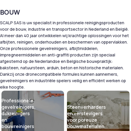
BOUW
SCALP SAS is uw specialist in professionele reinigingsproducten
voor de bouw, industrie en transportsector in Nederland en België.
Al meer dan 40 jaar ontwikkelen wij krachtige oplossingen voor het
afbijten, reinigen, onderhouden en beschermen van oppervlakken.
Onze professionele gevelreinigers, afbijtmiddelen,
impregneermiddelen en anti-graffiti producten zijn speciaal
afgestemd op de Nederlandse en Belgische bouwpraktijk:
baksteen, natuursteen, arduin, beton en historische materialen.
Dankzij onze dronecompatibele formules kunnen aannemers,
gevelreinigers en industriële spelers veilig en efficiënt werken op
elke hoogte.
Professionele
gevelreinigers,
Steenverharders
dakreinigers
en verstevigers
en
voor poreuze
bouwreinigers
bouwmaterialen