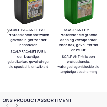
SCALP FACANET PAE –
SCALP ANTI-M —
Professionele softwash
Professionele groene
gevelreiniger zonder
aanslag verwijderaar
naspoelen
voor dak, gevel, terras
en muur
SCALP FACANET PAE is
een krachtige,
SCALP ANTI-M is een
gebruiksklare gevelreiniger
professionele,
die speciaal is ontwikkeld
watergedragen biocide die
voor de softwash reiniging
langdurige bescherming
van gevels, daken en
biedt tegen algen,
andere
mossen, korstmossen en
buitenoppervlakken.
andere micro-organismen
Dankzij de unieke formule
op alle buitenoppervlakken.
verwijdert het product
De diepwerkende formule
ONS PRODUCTASSORTIMENT
doeltreffend stedelijke
dringt door tot in de
vervuiling, roet, fijnstof,
ondergrond en voorkomt