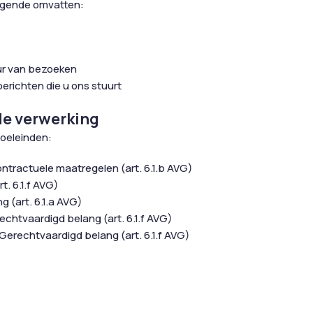
lgende omvatten:
ur van bezoeken
richten die u ons stuurt
de verwerking
oeleinden:
ntractuele maatregelen (art. 6.1.b AVG)
. 6.1.f AVG)
 (art. 6.1.a AVG)
chtvaardigd belang (art. 6.1.f AVG)
erechtvaardigd belang (art. 6.1.f AVG)