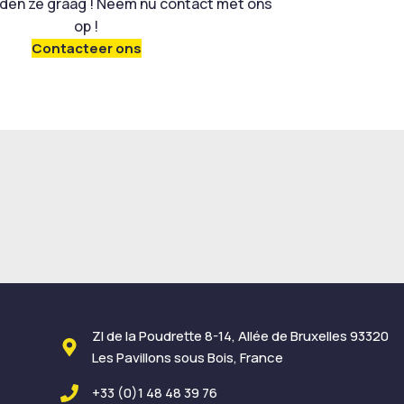
en ze graag ! Neem nu contact met ons
op !
Contacteer ons
ZI de la Poudrette 8-14, Allée de Bruxelles 93320
Les Pavillons sous Bois, France
+33 (0)1 48 48 39 76