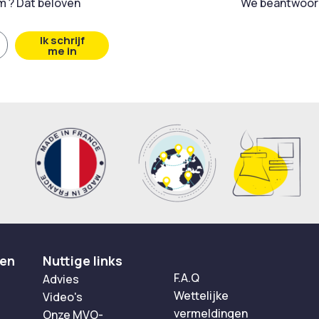
 ? Dat beloven
We beantwoord
Ik schrijf
me in
ten
Nuttige links
F.A.Q
Advies
Wettelijke
Video's
vermeldingen
Onze MVO-