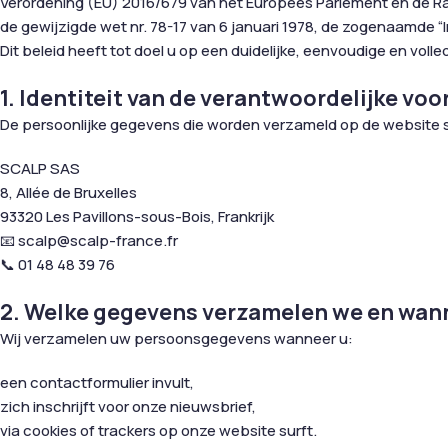
Verordening (EU) 2016/679 van het Europees Parlement en de 
de gewijzigde wet nr. 78-17 van 6 januari 1978, de zogenaamde “I
Dit beleid heeft tot doel u op een duidelijke, eenvoudige en v
1. Identiteit van de verantwoordelijke voo
De persoonlijke gegevens die worden verzameld op de website
SCALP SAS
8, Allée de Bruxelles
93320 Les Pavillons-sous-Bois, Frankrijk
📧 scalp@scalp-france.fr
📞 01 48 48 39 76
2. Welke gegevens verzamelen we en wan
Wij verzamelen uw persoonsgegevens wanneer u:
een contactformulier invult,
zich inschrijft voor onze nieuwsbrief,
via cookies of trackers op onze website surft.