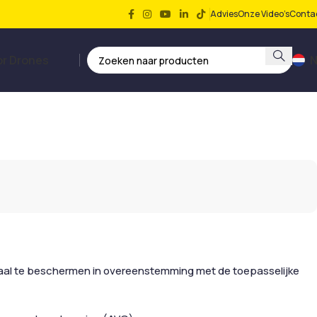
Advies
Onze Video’s
Conta
or Drones
N
aal te beschermen in overeenstemming met de toepasselijke