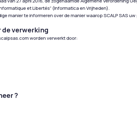
Raad van 27 april 2016, de zogenaamde Algemene Verordening 
nformatique et Libertés” (Informatica en Vrijheden).
olledige manier te informeren over de manier waarop SCALP SAS 
r de verwerking
 scalpsas.com worden verwerkt door:
neer ?