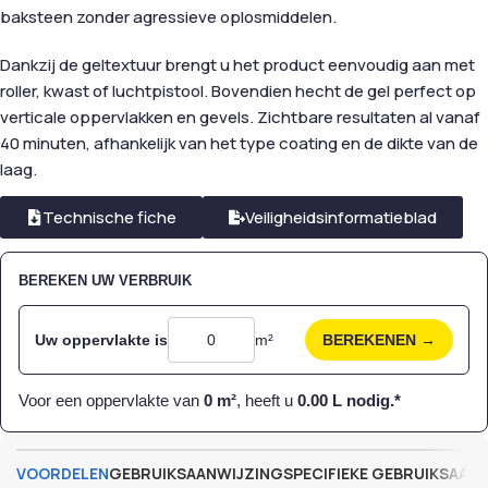
baksteen zonder agressieve oplosmiddelen.
Dankzij de geltextuur brengt u het product eenvoudig aan met
roller, kwast of luchtpistool. Bovendien hecht de gel perfect op
verticale oppervlakken en gevels. Zichtbare resultaten al vanaf
40 minuten, afhankelijk van het type coating en de dikte van de
laag.
Technische fiche
Veiligheidsinformatieblad
BEREKEN UW VERBRUIK
Uw oppervlakte is
m²
BEREKENEN →
Voor een oppervlakte van
0
m²
, heeft u
0.00
L nodig.*
VOORDELEN
GEBRUIKSAANWIJZING
SPECIFIEKE GEBRUIKSAAN