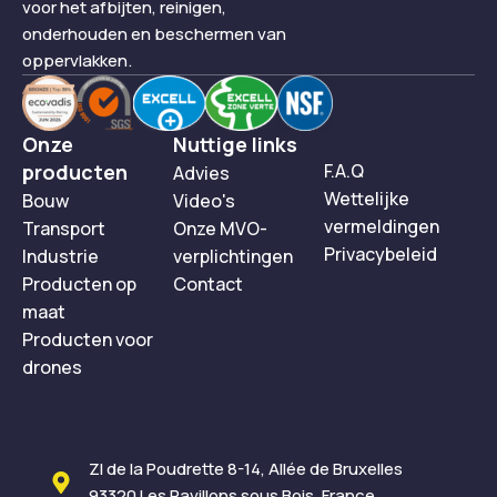
voor het afbijten, reinigen,
onderhouden en beschermen van
oppervlakken.
Onze
Nuttige links
producten
F.A.Q
Advies
Wettelijke
Bouw
Video's
vermeldingen
Transport
Onze MVO-
Privacybeleid
Industrie
verplichtingen
Producten op
Contact
maat
Producten voor
drones
ZI de la Poudrette 8-14, Allée de Bruxelles
93320 Les Pavillons sous Bois, France