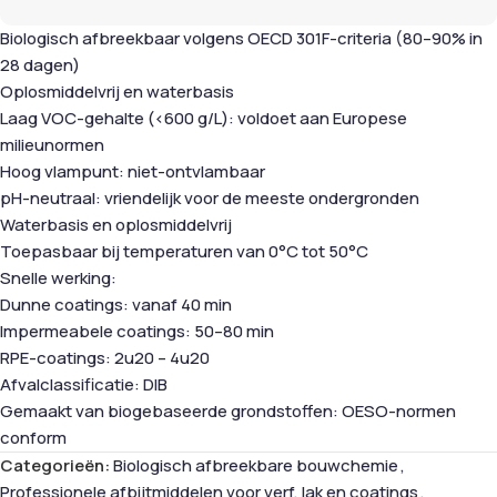
Biologisch afbreekbaar volgens OECD 301F-criteria (80–90% in
28 dagen)
Oplosmiddelvrij en waterbasis
Laag VOC-gehalte (<600 g/L): voldoet aan Europese
milieunormen
Hoog vlampunt: niet-ontvlambaar
pH-neutraal: vriendelijk voor de meeste ondergronden
Waterbasis en oplosmiddelvrij
Toepasbaar bij temperaturen van 0°C tot 50°C
Snelle werking:
Dunne coatings: vanaf 40 min
Impermeabele coatings: 50–80 min
RPE-coatings: 2u20 – 4u20
Afvalclassificatie: DIB
Gemaakt van biogebaseerde grondstoffen: OESO-normen
conform
Categorieën:
Biologisch afbreekbare bouwchemie
,
Professionele afbijtmiddelen voor verf, lak en coatings
,