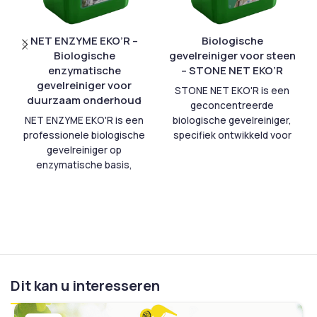
NET ENZYME EKO’R –
Biologische
Biologische
gevelreiniger voor steen
enzymatische
– STONE NET EKO’R
gevelreiniger voor
STONE NET EKO'R is een
duurzaam onderhoud
geconcentreerde
NET ENZYME EKO'R is een
biologische gevelreiniger,
professionele biologische
specifiek ontwikkeld voor
gevelreiniger op
natuursteen en minerale
enzymatische basis,
oppervlakken. Het product
speciaal ontwikkeld voor
verwijdert doeltreffend
de reiniging van gevels,
roet, atmosferische
daken, muren en
vervuiling en
buitenvloeren. De unieke
koolstofaanslag van
formule combineert
natuursteen, marmer,
actieve enzymen en
beton, pleisterwerk en
gespecialiseerde
andere poreuze
Dit kan u interesseren
bacteriestammen die
bouwmaterialen. De
organische vervuiling en
formule is opgebouwd uit
stedelijke aanslag op
biologisch afbreekbare