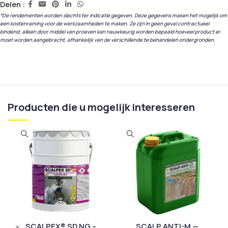
Delen :
*De rendementen worden slechts ter indicatie gegeven. Deze gegevens maken het mogelijk om
een kostenraming voor de werkzaamheden te maken. Ze zijn in geen geval contractueel
bindend; alleen door middel van proeven kan nauwkeurig worden bepaald hoeveel product er
moet worden aangebracht, afhankelijk van de verschillende te behandelen ondergronden.
Producten die u mogelijk interesseren
SCALPEX® SD NG –
SCALP ANTI-M —