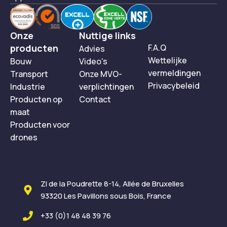
Onze
Nuttige links
producten
F.A.Q
Advies
Wettelijke
Bouw
Video's
vermeldingen
Transport
Onze MVO-
Privacybeleid
Industrie
verplichtingen
Producten op
Contact
maat
Producten voor
drones
ZI de la Poudrette 8-14, Allée de Bruxelles
93320 Les Pavillons sous Bois, France
+33 (0)1 48 48 39 76