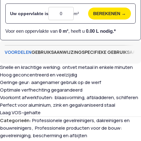
Uw oppervlakte is
m²
BEREKENEN →
Voor een oppervlakte van
0
m²
, heeft u
0.00
L nodig.*
VOORDELEN
GEBRUIKSAANWIJZING
SPECIFIEKE GEBRUIKSAAN
Snelle en krachtige werking: ontvet metaal in enkele minuten
Hoog geconcentreerd en veelzijdig
Geringe geur: aangenamer gebruik op de werf
Optimale verfhechting gegarandeerd
Voorkomt afwerkfouten: blaasvorming, afbladderen, schilferen
Perfect voor aluminium, zink en gegalvaniseerd staal
Laag VOS-gehalte
Categorieën:
Professionele gevelreinigers, dakreinigers en
bouwreinigers
,
Professionele producten voor de bouw:
gevelreiniging, bescherming en afbijten