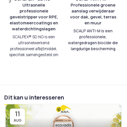
Ultrasnelle
Professionele groene
professionele
aanslag verwijderaar
gevelstripper voor RPE,
voor dak, gevel, terras
elastomeercoatings en
en muur
waterdichtingslagen
SCALP ANTI-M is een
SCALPEX® SD NG is een
professionele,
ultrasnelwerkend
watergedragen biocide die
professioneel afbijtmiddel,
langdurige bescherming
specifiek samengesteld om
biedt tegen algen,
de meest hardnekkige
mossen, korstmossen en
gevelsystemen te
andere micro-organismen
verwijderen: RPE-coatings
op alle buitenoppervlakken.
(
Revêtement Plastique
De diepwerkende formule
Épais
), elastomeerverven,
dringt door tot in de
bitumineuze
ondergrond en voorkomt
Dit kan u interesseren
waterdichtingslagen en
nieuwe aangroei voor een
andere synthetische
langdurig schoon resultaat.
membraansystemen.
De
Regen en wind dragen na
11
formule valt gericht de
de behandeling bij aan een
polymeerketens van deze
geleidelijk reinigend effect,
AUG
zware coatings aan, het
waardoor het oppervlak