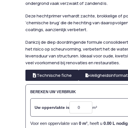
ondergrond vaak verzwakt of zandend is.
Deze hechtprimer verhardt zachte, brokkelige of p
‘chemische brug’ die de hechting van daaropvolgende 
coatings, aanzienlijk verbetert.
Dankzij de diep doordringende formule consolideer
het risico op scheurvorming, verbetert het de wate
levensduur van structuren. Ideaal voor oude, kwet
veel voorkomend bij renovaties en restauraties.
Technische fiche
Veiligheidsinformat
BEREKEN UW VERBRUIK
Uw oppervlakte is
m²
Voor een oppervlakte van
0
m²
, heeft u
0.00
L nodig