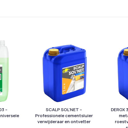
3 –
SCALP SOL’NET –
DEROX 3
niversele
Professionele cementsluier
meta
verwijderaar en ontvetter
roest
s