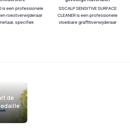
 is een professionele
SSCALP SENSITIVE SURFACE
 en roestverwijderaar
CLEANER is een professionele
metaal, specifiek
vloeibare graffitiverwijderaar
ld voor de grondige
die speciaal ontwikkeld is voor
ndeling van metalen
het veilig verwijderen van
vlakken vóór het
graffiti op gevoelige materialen.
childeren. Dit
Het product combineert
ncentreerde product
krachtige reiniging met
 ontvet en verwijdert
maximale bescherming van de
vuil, vet, lichte oxides
ondergrond.
waardoor een perfecte
Deze oplossing is geschikt voor
sbasis voor verf en
zowel onbehandelde als
 ontstaat. DEROX 320
behandelde oppervlakken,
lt de
uitstek geschikt voor
inclusief ondergronden
edaille
minium, zink en
beschermd met
VERNAEAU PU
vaniseerd staal,
16
en
SCALP PROTEC MAGIC
.
omende materialen in
Ideaal voor toepassingen waar
erlandse bouw- en
precisie en behoud van het