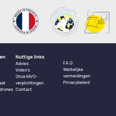
ten
Nuttige links
F.A.Q
Advies
Wettelijke
Video's
vermeldingen
Onze MVO-
Privacybeleid
aat
verplichtingen
 drones
Contact