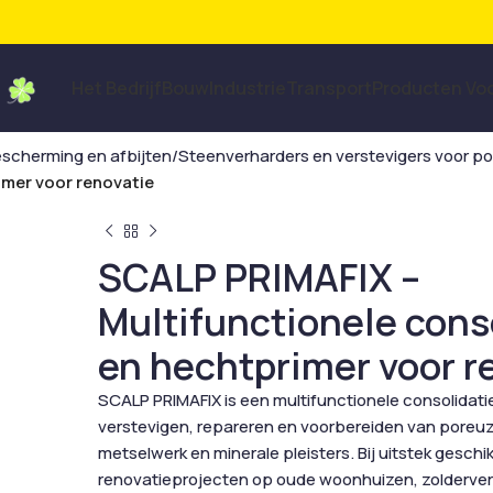
Het Bedrijf
Bouw
Industrie
Transport
Producten Vo
escherming en afbijten
Steenverharders en verstevigers voor p
imer voor renovatie
SCALP PRIMAFIX –
Multifunctionele cons
en hechtprimer voor r
SCALP PRIMAFIX is een multifunctionele consolidat
verstevigen, repareren en voorbereiden van poreuz
metselwerk en minerale pleisters. Bij uitstek geschik
renovatieprojecten op oude woonhuizen, zolderverd