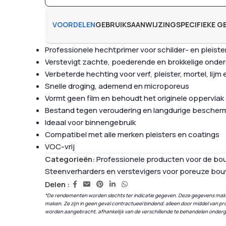
VOORDELEN
GEBRUIKSAANWIJZING
SPECIFIEKE 
Professionele hechtprimer voor schilder- en pleist
Verstevigt zachte, poederende en brokkelige onde
Verbeterde hechting voor verf, pleister, mortel, lijm
Snelle droging, ademend en microporeus
Vormt geen film en behoudt het originele oppervlak
Bestand tegen veroudering en langdurige bescher
Ideaal voor binnengebruik
Compatibel met alle merken pleisters en coatings
VOC-vrij
Categorieën:
Professionele producten voor de bou
Steenverharders en verstevigers voor poreuze bo
Delen :
*De rendementen worden slechts ter indicatie gegeven. Deze gegevens ma
maken. Ze zijn in geen geval contractueel bindend; alleen door middel van
worden aangebracht, afhankelijk van de verschillende te behandelen onder