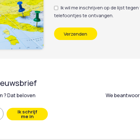
Ik wil me inschrijven op de lijst t
telefoontjes te ontvangen.
Verzenden
nieuwsbrief
 ? Dat beloven
We beantwoord
Ik schrijf
me in