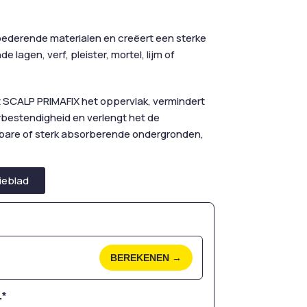
oederende materialen en creëert een sterke
lagen, verf, pleister, mortel, lijm of
t SCALP PRIMAFIX het oppervlak, vermindert
rbestendigheid en verlengt het de
sbare of sterk absorberende ondergronden,
ieblad
BEREKENEN →
.*