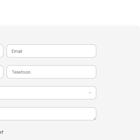
esector. Het product
materiaal essentieel zijn.
 afwerkfouten zoals
Perfect voor
: hout
ren, blaasvorming en
(onbehandeld of gelakt),
ren, en garandeert
voertuigcarrosserieën,
ee een duurzaam,
verkeersborden, gelakte
oneel eindresultaat.
oppervlakken, ondergronden
met antigraffiticoating. De
formule werkt snel, doelgericht
en zonder aantasting van het
oorspronkelijke uiterlijk
ef