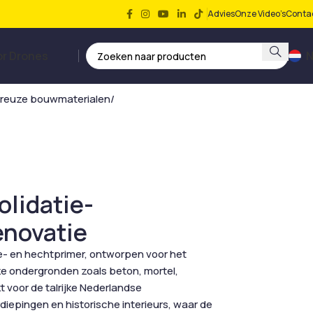
Advies
Onze Video’s
Conta
or Drones
N
oreuze bouwmaterialen
olidatie-
enovatie
ie- en hechtprimer, ontworpen voor het
e ondergronden zoals beton, mortel,
t voor de talrijke Nederlandse
iepingen en historische interieurs, waar de