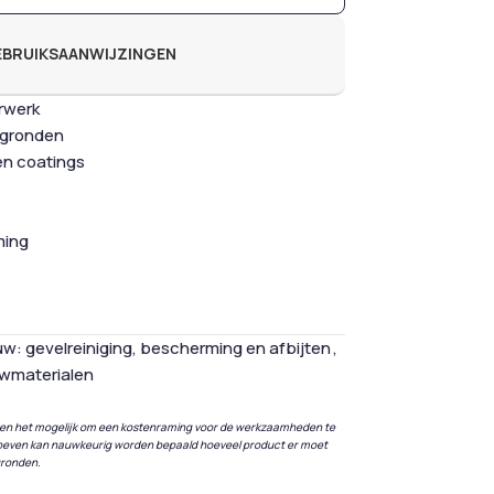
GEBRUIKSAANWIJZINGEN
erwerk
rgronden
 en coatings
ming
w: gevelreiniging, bescherming en afbijten
,
uwmaterialen
ken het mogelijk om een kostenraming voor de werkzaamheden te
 proeven kan nauwkeurig worden bepaald hoeveel product er moet
gronden.