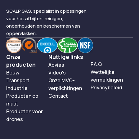
SCALP SAS, specialist in oplossingen
voor het afbijten, reinigen,
onderhouden en beschermen van
oppervlakken.
Onze
Nuttige links
producten
F.A.Q
Advies
Wettelijke
Bouw
Video's
vermeldingen
Transport
Onze MVO-
Privacybeleid
Industrie
verplichtingen
Producten op
Contact
maat
Producten voor
drones