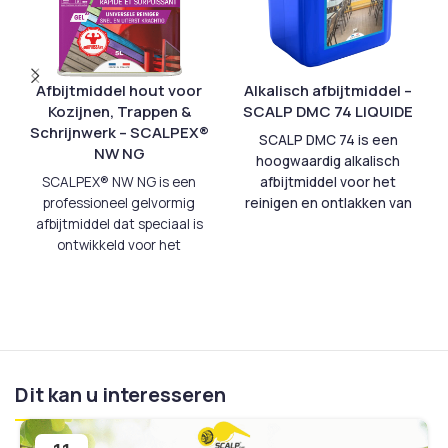
Afbijtmiddel hout voor
Alkalisch afbijtmiddel –
Kozijnen, Trappen &
SCALP DMC 74 LIQUIDE
Schrijnwerk – SCALPEX®
SCALP DMC 74 is een
NW NG
hoogwaardig alkalisch
SCALPEX® NW NG is een
afbijtmiddel voor het
professioneel gelvormig
reinigen en ontlakken van
afbijtmiddel dat speciaal is
hout en metaal. Het is
ontwikkeld voor het
ideaal voor het verwijderen
verwijderen van verf, lak,
van oude verflagen, vernis
beits en vernissen op
en diverse coatings op een
houten oppervlakken:
breed scala aan
kozijnen, ramen, deuren,
oppervlakken. Dit
trappen, vloeren en
gebruiksklare afbijtmiddel
schrijnwerk.
De gelformule
kan rechtstreeks worden
Dit kan u interesseren
zorgt voor optimale
toegepast, maar is ook
aanhechting op verticale en
verdunbaar tot 50%,
horizontale
afhankelijk van het type