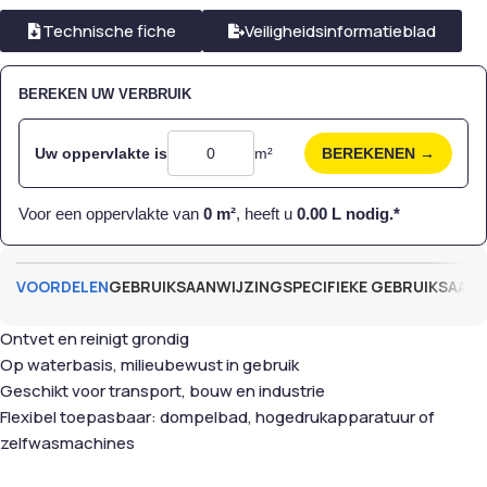
Technische fiche
Veiligheidsinformatieblad
BEREKEN UW VERBRUIK
Uw oppervlakte is
m²
BEREKENEN →
Voor een oppervlakte van
0
m²
, heeft u
0.00
L nodig.*
VOORDELEN
GEBRUIKSAANWIJZING
SPECIFIEKE GEBRUIKSAAN
Ontvet en reinigt grondig
Op waterbasis, milieubewust in gebruik
Geschikt voor transport, bouw en industrie
Flexibel toepasbaar: dompelbad, hogedrukapparatuur of
zelfwasmachines