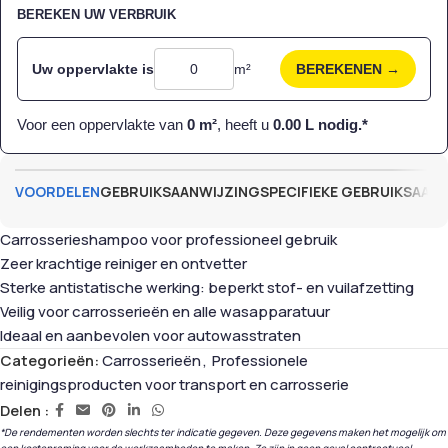
BEREKEN UW VERBRUIK
Uw oppervlakte is
m²
BEREKENEN →
Voor een oppervlakte van
0
m²
, heeft u
0.00
L nodig.*
VOORDELEN
GEBRUIKSAANWIJZING
SPECIFIEKE GEBRUIKSAAN
Carrosserieshampoo voor professioneel gebruik
Zeer krachtige reiniger en ontvetter
Sterke antistatische werking: beperkt stof- en vuilafzetting
Veilig voor carrosserieën en alle wasapparatuur
Ideaal en aanbevolen voor autowasstraten
Categorieën:
Carrosserieën
,
Professionele
reinigingsproducten voor transport en carrosserie
Delen :
*De rendementen worden slechts ter indicatie gegeven. Deze gegevens maken het mogelijk om