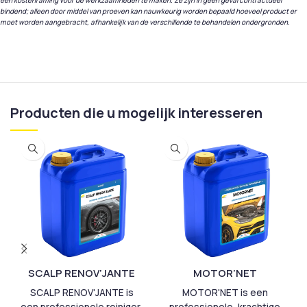
een kostenraming voor de werkzaamheden te maken. Ze zijn in geen geval contractueel
bindend; alleen door middel van proeven kan nauwkeurig worden bepaald hoeveel product er
moet worden aangebracht, afhankelijk van de verschillende te behandelen ondergronden.
Producten die u mogelijk interesseren
SCALP RENOV’JANTE
MOTOR’NET
SCALP RENOV'JANTE is
MOTOR'NET is een
een professionele reiniger,
professionele, krachtige